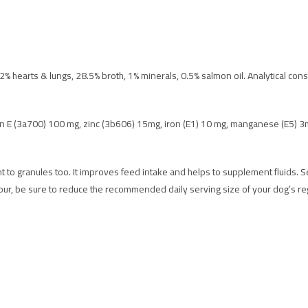
2% hearts & lungs, 28.5% broth, 1% minerals, 0.5% salmon oil. Analytical const
in E (3a700) 100 mg, zinc (3b606) 15mg, iron (E1) 10 mg, manganese (E5) 3
t to granules too. It improves feed intake and helps to supplement fluids. S
our, be sure to reduce the recommended daily serving size of your dog’s re