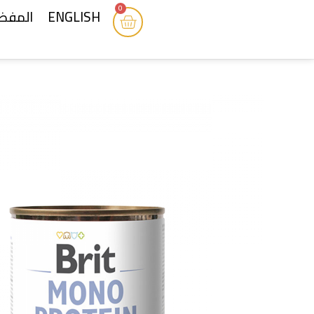
0
ENGLISH
المفض