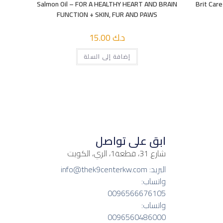
Salmon Oil – FOR A HEALTHY HEART AND BRAIN
Brit Car
FUNCTION + SKIN, FUR AND PAWS
د.ك
15.00
إضافة إلى السلة
ابق على تواصل
شارع 31، قطعة1، الري، الكويت
البريد: info@thek9centerkw.com
واتساب:
0096566676105
واتساب:
0096560486000