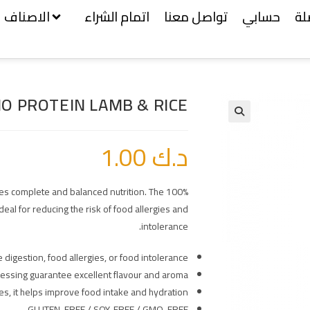
لة
حسابي
تواصل معنا
اتمام الشراء
الاصناف
O PROTEIN LAMB & RICE
د.ك
1.00
des complete and balanced nutrition. The
deal for reducing the risk of food allergies and
intolerance.
e digestion, food allergies, or food intolerance.
cessing guarantee excellent flavour and aroma.
s, it helps improve food intake and hydration.
GLUTEN-FREE / SOY-FREE / GMO-FREE