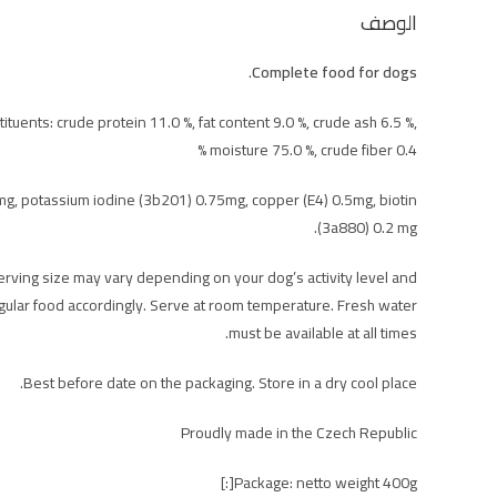
الوصف
.
Complete food for dogs
ituents: crude protein 11.0 %, fat content 9.0 %, crude ash 6.5 %,
moisture 75.0 %, crude fiber 0.4 %
mg, potassium iodine (3b201) 0.75mg, copper (E4) 0.5mg, biotin
(3a880) 0.2 mg.
erving size may vary depending on your dog’s activity level and
gular food accordingly. Serve at room temperature. Fresh water
must be available at all times.
Best before date on the packaging. Store in a dry cool place.
Proudly made in the Czech Republic
Package: netto weight 400g[:]