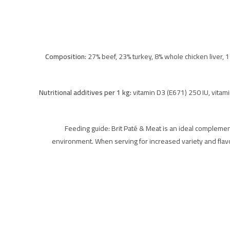
Composition
: 27% beef, 23% turkey, 8% whole chicken liver, 1
Nutritional additives per 1 kg:
vitamin D3 (E671) 250 IU, vitam
Feeding guide: Brit Paté & Meat is an ideal complemen
environment. When serving for increased variety and flav