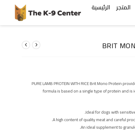
المتجر
الرئيسية
BRIT MON
100% PURE LAMB PROTEIN WITH RICE Brit Mono Protein provi
formula is based on a single type of protein and is i
Ideal for dogs with sensitiv
A high content of quality meat and careful pro
An ideal supplement to granule