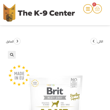
0
التالي
السابق