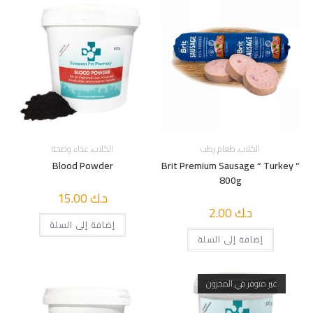
الكلاب
,
طعام رطب
الكلاب
,
غذاء وصحة
Blood Powder
Brit Premium Sausage “ Turkey “
800g
د.ك
15.00
د.ك
2.00
إضافة إلى السلة
إضافة إلى السلة
غير متوفر في المخزون