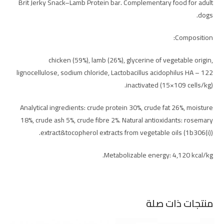
Brit Jerky Snack–Lamb Protein bar. Complementary food for adult
dogs.
Composition:
chicken (59%), lamb (26%), glycerine of vegetable origin,
lignocellulose, sodium chloride, Lactobacillus acidophilus HA – 122
inactivated (15×109 cells/kg).
Analytical ingredients: crude protein 30%, crude fat 26%, moisture
18%, crude ash 5%, crude fibre 2%. Natural antioxidants: rosemary
extract&tocopherol extracts from vegetable oils (1b306(i)).
Metabolizable energy: 4,120 kcal/kg.
منتجات ذات صلة