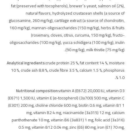
fat (preserved with tocopherols), brewer´s yeast, salmon oil (2%),
natural flavors, hydrolyzed crustacean shells (a source of
glucosamine, 260 mg/kg), cartilage extract (a source of chondroitin,
160 mg/kg), mannan-oligosaccharides (150 mg/kg), herbs & fruits
(rosemary, cloves, citrus, curcuma, 150 mg/kg), fructo-
oligosaccharides (100 mg/kg), yucca schidigera (100 mg/kg), inulin
(90 mg/kg), milk thistle (75 mg/kg).
Analytical ingredients:
crude protein 25 %, fat content 14 %, moisture
10 %, crude ash 8.8 %, crude fibre 3.5 %, calcium 1.5 %, phosphorus
1.0 %.
Nutritional composition:
vitamin A (E672) 20,000 IU, vitamin D3
(E671) 1,500 IU, vitamin E (α-tocopherol) (3a700) 500 mg, vitamin C
(E301) 200 mg, choline chloride 600 mg, biotin 0.6 mg, vitamin B1 1
mg, vitamin B2 4 mg, niacinamide (3a315) 12 mg, calcium
panthothenate 10 mg, vitamin B6 (3a831) 1 mg, folic acid (3a316)
0.5 mg, vitamin B12 0.04 mg, zinc (E6) 80 mg, iron (E1) 70 mg,