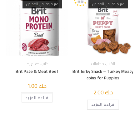
غير متوفر في المخزون
غير متوفر في المخزون
الكلاب
,
مكافئات
الكلاب
,
طعام رطب
Brit Paté & Meat Beef
Brit Jerky Snack – Turkey Meaty
coins for Puppies
د.ك
1.00
د.ك
2.00
قراءة المزيد
قراءة المزيد