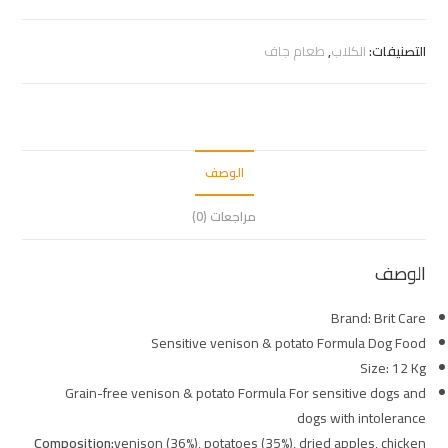
التصنيفات:
الكلاب
,
طعام جاف
الوصف
مراجعات (0)
الوصف
Brand: Brit Care
Sensitive venison & potato Formula Dog Food
Size: 12 Kg
Grain-free venison & potato Formula For sensitive dogs and
dogs with intolerance
Composition:
venison (36%), potatoes (35%), dried apples, chicken